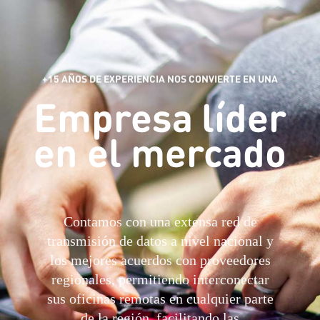
+15 AÑOS DE EXPERIENCIA NOS CONVIERTE EN UNA
Empresa líder
en el mercado
Contamos con una extensa red de
transmisión de datos a nivel nacional y
los mejores acuerdos con proveedores
regionales, permitiendo interconectar
sus oficinas remotas en cualquier parte
de la región, facilitando las