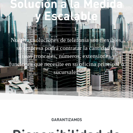
Solución a la Medida
y Escalable
Nuestras soluciones de telefonía son flexibles,
su empresa podrá contratar la cantidad de
líneas troncales, números, extensiones y
funciones que necesite en su oficina principal o
sucursales.
GARANTIZAMOS